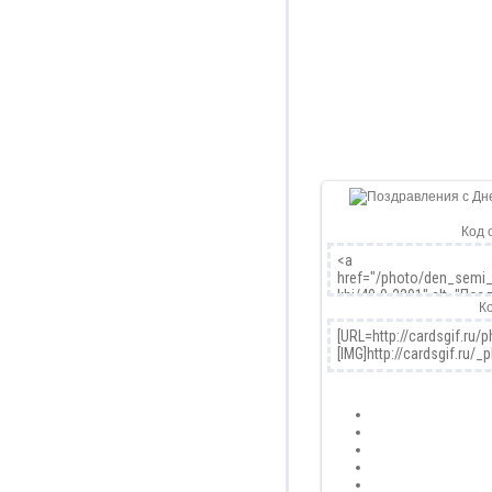
Код 
К