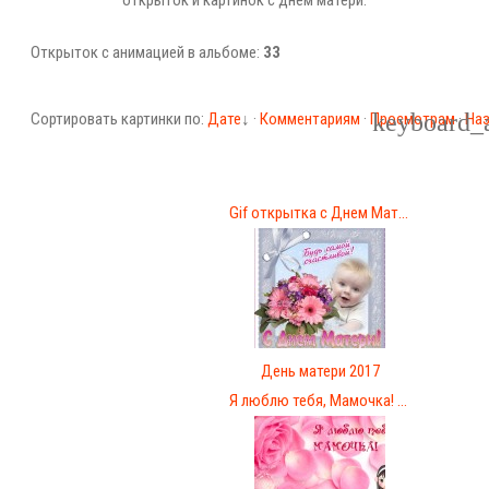
открыток и картинок с днем матери.
Открыток с анимацией в альбоме:
33
Сортировать картинки по:
Дате
↓
·
Комментариям
·
Просмотрам
·
На
Gif открытка с Днем Мат...
День матери 2017
Я люблю тебя, Мамочка! ...